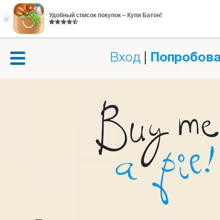
Вход
|
Попробова